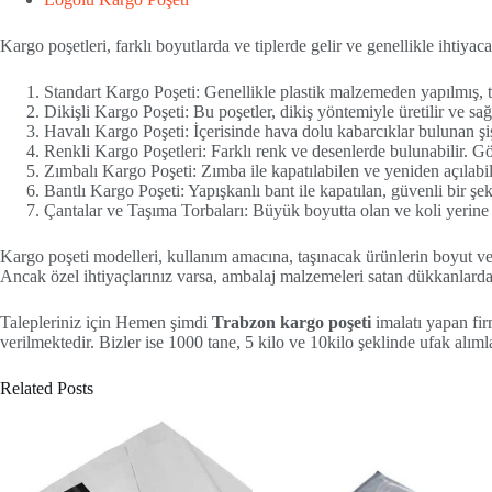
Kargo poşetleri, farklı boyutlarda ve tiplerde gelir ve genellikle ihtiyac
Standart Kargo Poşeti: Genellikle plastik malzemeden yapılmış, te
Dikişli Kargo Poşeti: Bu poşetler, dikiş yöntemiyle üretilir ve sa
Havalı Kargo Poşeti: İçerisinde hava dolu kabarcıklar bulunan şişi
Renkli Kargo Poşetleri: Farklı renk ve desenlerde bulunabilir. Gön
Zımbalı Kargo Poşeti: Zımba ile kapatılabilen ve yeniden açılabil
Bantlı Kargo Poşeti: Yapışkanlı bant ile kapatılan, güvenli bir şe
Çantalar ve Taşıma Torbaları: Büyük boyutta olan ve koli yerine k
Kargo poşeti modelleri, kullanım amacına, taşınacak ürünlerin boyut ve a
Ancak özel ihtiyaçlarınız varsa, ambalaj malzemeleri satan dükkanlardan 
Talepleriniz için Hemen şimdi
Trabzon kargo poşeti
imalatı yapan fir
verilmektedir. Bizler ise 1000 tane, 5 kilo ve 10kilo şeklinde ufak alım
Related Posts