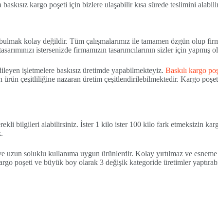
skısız kargo poşeti için bizlere ulaşabilir kısa sürede teslimini alabilir
çı bulmak kolay değildir. Tüm çalışmalarımız ile tamamen özgün olup fir
tasarımınızı istersenizde firmamızın tasarımcılarının sizler için yapmış o
 dileyen işletmelere baskısız üretimde yapabilmekteyiz.
Baskılı kargo poş
 ürün çeşitliliğine nazaran üretim çeşitlendirilebilmektedir. Kargo poşet
li bilgileri alabilirsiniz. İster 1 kilo ister 100 kilo fark etmeksizin karg
.
e uzun soluklu kullanıma uygun ürünlerdir. Kolay yırtılmaz ve esnem
go poşeti ve büyük boy olarak 3 değişik kategoride üretimler yaptırabil