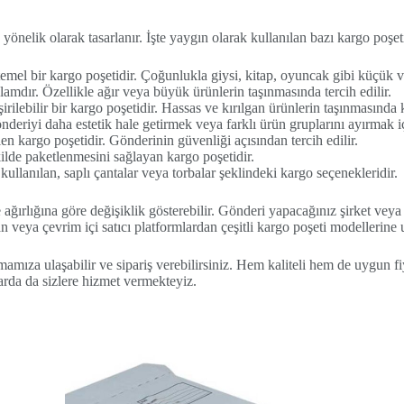
a yönelik olarak tasarlanır. İşte yaygın olarak kullanılan bazı kargo poşet
mel bir kargo poşetidir. Çoğunlukla giysi, kitap, oyuncak gibi küçük ve h
ğlamdır. Özellikle ağır veya büyük ürünlerin taşınmasında tercih edilir.
rilebilir bir kargo poşetidir. Hassas ve kırılgan ürünlerin taşınmasında
deriyi daha estetik hale getirmek veya farklı ürün gruplarını ayırmak içi
en kargo poşetidir. Gönderinin güvenliği açısından tercih edilir.
kilde paketlenmesini sağlayan kargo poşetidir.
ullanılan, saplı çantalar veya torbalar şeklindeki kargo seçenekleridir.
ğırlığına göre değişiklik gösterebilir. Gönderi yapacağınız şirket veya 
veya çevrim içi satıcı platformlardan çeşitli kargo poşeti modellerine ul
mamıza ulaşabilir ve sipariş verebilirsiniz. Hem kaliteli hem de uygun fi
larda da sizlere hizmet vermekteyiz.