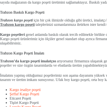
sayıda mağazanın da kargo poşeti üretimini sağlamaktayız. Baskılı yada ba
Trabzon Baskılı Kargo Poşeti
Trabzon kargo poşeti
için bir çok ilimizde olduğu gibi üretici, imalat
Trabzon kargo poşeti
taleplerinizi uzmanlarımıza iletirken ister kendi 
Kargo poşetleri
genel anlamda baskılı olarak tercih edilmekle birlikte
Kargo poşeti ürünlerimiz için ölçüler genel standart olup ayrıca firmanın
ulaşabilirsiniz.
Trabzon Kargo Poşeti İmalatı
Trabzon’da kargo poşeti imalatçısı
arıyorsanız firmamıza ulaşarak gerek
poşetler ve size özgün tasarımlarda ve ebatlarda üretim yapabilmekteyiz
İmalatını yapmış olduğumuz poşetlerimiz son aşama dayanımı yüksek v
tasarım ve üretim imkanı sunuyoruz. Ufak boy kargo poşeti, orta boy kar
Kargo irsaliye poşeti
Şeffaf Kargo Poşeti
Eticaret Poşeti
Tişört Kargo Poşeti
Logolu Kargo Poşeti