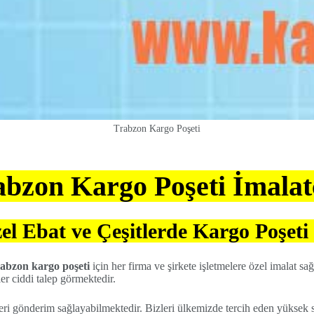
Trabzon Kargo Poşeti
abzon Kargo Poşeti İmalatç
el Ebat ve Çeşitlerde Kargo Poşeti
abzon kargo poşeti
için her firma ve şirkete işletmelere özel imalat 
ler ciddi talep görmektedir.
i gönderim sağlayabilmektedir. Bizleri ülkemizde tercih eden yüksek sa