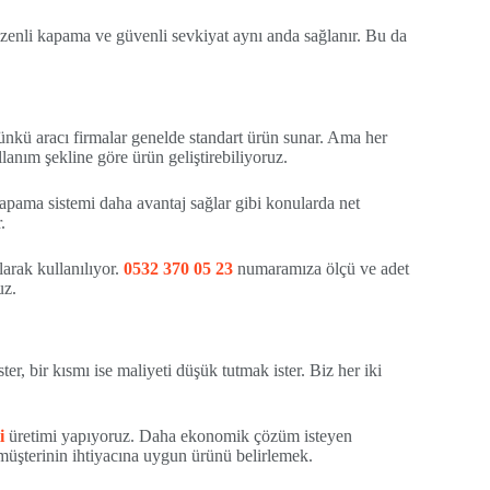
zenli kapama ve güvenli sevkiyat aynı anda sağlanır. Bu da
Çünkü aracı firmalar genelde standart ürün sunar. Ama her
llanım şekline göre ürün geliştirebiliyoruz.
kapama sistemi daha avantaj sağlar gibi konularda net
.
larak kullanılıyor.
0532 370 05 23
numaramıza ölçü ve adet
uz.
r, bir kısmı ise maliyeti düşük tutmak ister. Biz her iki
i
üretimi yapıyoruz. Daha ekonomik çözüm isteyen
 müşterinin ihtiyacına uygun ürünü belirlemek.