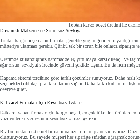
Toptan kargo poşet üretimi ile ekon
Dayanıklı Malzeme ile Sorunsuz Sevkiyat
Toptan kargo poşeti alan firmalar genelde yoğun gönderim yaptığı için
müşteriye ulaşması gerekir. Çünkü tek bir sorun bile onlarca siparişte tek
Üretimde kullandığımız hammaddeler, yırtılmaya karşı dirençli ve taşıma
ağır olsun, sevkiyat sürecinde güvenli şekilde taşınır. Bu da hem müşteri
Kapama sistemi tercihine göre farklı çözümler sunuyoruz. Daha hızlı k
seçenekleri oldukça pratik kullanım sağlar. Daha farklı kullanım alışkanl
devreye girer.
E-Ticaret Firmaları İçin Kesintisiz Tedarik
E-ticaret yapan firmalar için kargo poşeti, en çok tüketilen ürünlerden bir
yüzden tedarik sürecinin kesintisiz olması gerekir.
Biz bu noktada e-ticaret firmalarına özel üretim planı sunuyoruz. Düzenli
oluşturuyoruz. Bu sayede müşteri her siparişte sıfırdan uğraşmak zoru