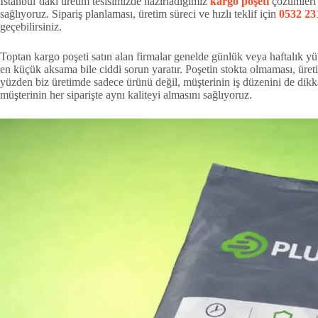
İstanbul’daki üretim tesisimizde hazırladığımız
kargo poşeti
çözümleri 
sağlıyoruz. Sipariş planlaması, üretim süreci ve hızlı teklif için
0532 23
geçebilirsiniz.
Toptan kargo poşeti satın alan firmalar genelde günlük veya haftalık y
en küçük aksama bile ciddi sorun yaratır. Poşetin stokta olmaması, üret
yüzden biz üretimde sadece ürünü değil, müşterinin iş düzenini de dikkate
müşterinin her siparişte aynı kaliteyi almasını sağlıyoruz.