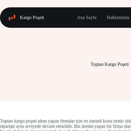
Skip
to
content
Kargo Poşeti
Ana Sayfa
Hakkımızda
Toptan Kargo Poşeti
Toptan kargo poşeti alımı yapan firmalar için en önemli konu nettir: ürün
siparişte aynı seviyede devam etmelidir. Biz üretim yapan bir firma ola