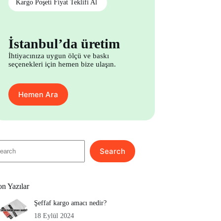
Kargo Poşeti Fiyat Teklifi Al
İstanbul’da üretim
İhtiyacınıza uygun ölçü ve baskı
seçenekleri için hemen bize ulaşın.
Hemen Ara
o
Search
sults
on Yazılar
Şeffaf kargo amacı nedir?
18 Eylül 2024