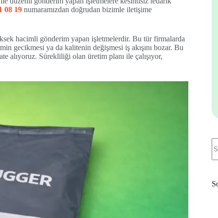
ile düzenli gönderim yapan işletmelere kesintisiz tedarik
1 08 19
numaramızdan doğrudan bizimle iletişime
üksek hacimli gönderim yapan işletmelerdir. Bu tür firmalarda
imin gecikmesi ya da kalitenin değişmesi iş akışını bozar. Bu
 alıyoruz. Sürekliliği olan üretim planı ile çalışıyor,
N
re
S