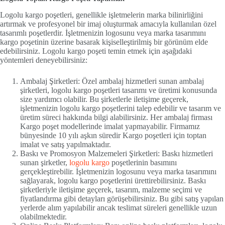
Logolu kargo poşetleri, genellikle işletmelerin marka bilinirliğini
artırmak ve profesyonel bir imaj oluşturmak amacıyla kullanılan özel
tasarımlı poşetlerdir. İşletmenizin logosunu veya marka tasarımını
kargo poşetinin üzerine basarak kişiselleştirilmiş bir görünüm elde
edebilirsiniz. Logolu kargo poşeti temin etmek için aşağıdaki
yöntemleri deneyebilirsiniz:
Ambalaj Şirketleri: Özel ambalaj hizmetleri sunan ambalaj
şirketleri, logolu kargo poşetleri tasarımı ve üretimi konusunda
size yardımcı olabilir. Bu şirketlerle iletişime geçerek,
işletmenizin logolu kargo poşetlerini talep edebilir ve tasarım ve
üretim süreci hakkında bilgi alabilirsiniz. Her ambalaj firması
Kargo poşet modellerinde imalat yapmayabilir. Firmamız
bünyesinde 10 yılı aşkın süredir Kargo poşetleri için toptan
imalat ve satış yapılmaktadır.
Baskı ve Promosyon Malzemeleri Şirketleri: Baskı hizmetleri
sunan şirketler,
logolu kargo
poşetlerinin basımını
gerçekleştirebilir. İşletmenizin logosunu veya marka tasarımını
sağlayarak, logolu kargo poşetlerini ürettirebilirsiniz. Baskı
şirketleriyle iletişime geçerek, tasarım, malzeme seçimi ve
fiyatlandırma gibi detayları görüşebilirsiniz. Bu gibi satış yapılan
yerlerde alım yapılabilir ancak teslimat süreleri genellikle uzun
olabilmektedir.