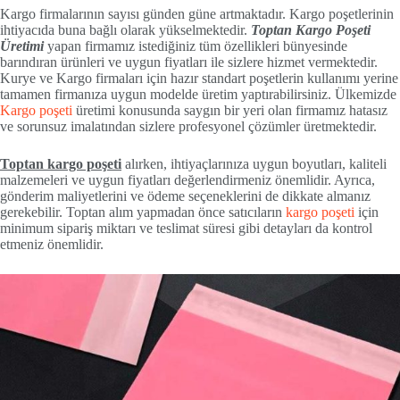
Kargo firmalarının sayısı günden güne artmaktadır. Kargo poşetlerinin
ihtiyacıda buna bağlı olarak yükselmektedir.
Toptan Kargo Poşeti
Üretimi
yapan firmamız istediğiniz tüm özellikleri bünyesinde
barındıran ürünleri ve uygun fiyatları ile sizlere hizmet vermektedir.
Kurye ve Kargo firmaları için hazır standart poşetlerin kullanımı yerine
tamamen firmanıza uygun modelde üretim yaptırabilirsiniz. Ülkemizde
Kargo poşeti
üretimi konusunda saygın bir yeri olan firmamız hatasız
ve sorunsuz imalatından sizlere profesyonel çözümler üretmektedir.
Toptan kargo poşeti
alırken, ihtiyaçlarınıza uygun boyutları, kaliteli
malzemeleri ve uygun fiyatları değerlendirmeniz önemlidir. Ayrıca,
gönderim maliyetlerini ve ödeme seçeneklerini de dikkate almanız
gerekebilir. Toptan alım yapmadan önce satıcıların
kargo poşeti
için
minimum sipariş miktarı ve teslimat süresi gibi detayları da kontrol
etmeniz önemlidir.