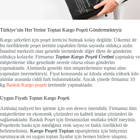
Türkiye’nin Her Yerine Toptan Kargo Poşeti Göndermekteyiz
Kargo şirketleri için poşet üreticisi bulmak kolay değildir. Ülkemiz de
bu özelliklerde poşet üretimi yapabilen firma sayısıda oldukça azdır.
İstanbul merkezli olan genelde üretimlerde diğer illere de gönderim
oldukça kolaydır. Firmamız
Toptan Kargo Poşeti Üretimi
yapmakta ve
müşterilerine ülke genelinde nerede olursa olsun gönderim
yapmaktadır. Alımlarda genelde tüm müşterilerimize toptan alım
yapmaları önermekteyiz. Fiyat konusunda az kiloda alımla yüksek kilo
alımlar arasında ciddi fark bulunmaktadır. Ancak yinede firmamız 10
kg
Baskılı Kargo poşeti
üretimide yapmaktadır.
Uygun Fiyatlı Toptan Kargo Poşeti
Ambalaj maliyeti her işletme için son derece önemlidir. Firmamız tüm
müşterilerine en ekonomik çözümleri en kaliteli imalat çözümleri ile
sağlamaktadır. Baskılı Poşet için firmamızdan mutlaka teklif isteyiniz.
Poşetlerde baskı için istediğiniz renk sayısı ve farklı özellikleri de
belirtmelisiniz.
Kargo Poşeti
Toptan
siparişleriniz için bütçenizi
sarsmayacak en uygun toptan fiyatlar için hemen bizlere ulaşınız.