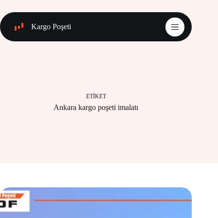
Skip
to
content
Kargo Poşeti
ETIKET
Ankara kargo poşeti imalatı