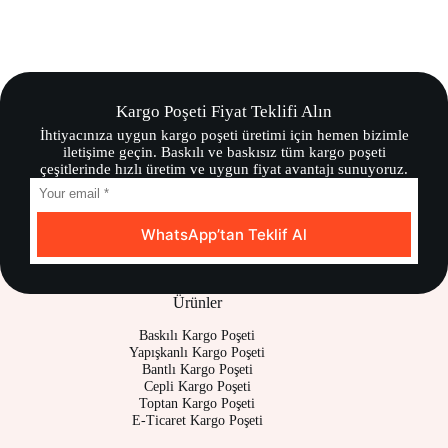
Kargo Poşeti Fiyat Teklifi Alın
İhtiyacınıza uygun kargo poşeti üretimi için hemen bizimle
iletişime geçin. Baskılı ve baskısız tüm kargo poşeti
çeşitlerinde hızlı üretim ve uygun fiyat avantajı sunuyoruz.
WhatsApp’tan Teklif Al
Ürünler
Baskılı Kargo Poşeti
Yapışkanlı Kargo Poşeti
Bantlı Kargo Poşeti
Cepli Kargo Poşeti
Toptan Kargo Poşeti
E-Ticaret Kargo Poşeti