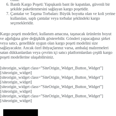
Bantlı Kargo Poşeti: Yapışkanlı bant ile kapatılan, güvenli bir
şekilde paketlenmesini sağlayan kargo poşetidir.
Çantalar ve Taşıma Torbaları: Büyük boyutta olan ve koli yerine
kullanılan, saplı çantalar veya torbalar şeklindeki kargo
seçenekleridir.
Kargo poşeti modelleri, kullanım amacına, taşınacak ürünlerin boyut
ve ağırlığına göre değişiklik gösterebilir. Gönderi yapacağınız şirket
veya satıcı, genellikle uygun olan kargo poşeti modelini size
sağlayacaktır. Ancak özel ihtiyaçlarınız varsa, ambalaj malzemeleri
satan dükkanlardan veya çevrim içi satıcı platformlardan çeşitli kargo
poşeti modellerine ulaşabilirsiniz.
[siteorigin_widget class=”SiteOrigin_Widget_Button_Widget”]
[/siteorigin_widget]
[siteorigin_widget class=”SiteOrigin_Widget_Button_Widget”]
[/siteorigin_widget]
[siteorigin_widget class=”SiteOrigin_Widget_Button_Widget”]
[/siteorigin_widget]
[siteorigin_widget class=”SiteOrigin_Widget_Button_Widget”]
[/siteorigin_widget]