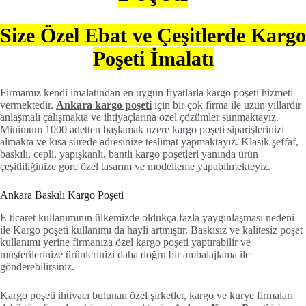
Size Özel Ebat ve Çeşitlerde Kargo
Poşeti İmalatı
Firmamız kendi imalatından en uygun fiyatlarla kargo poşeti hizmeti
vermektedir.
Ankara kargo poşeti
için bir çok firma ile uzun yıllardır
anlaşmalı çalışmakta ve ihtiyaçlarına özel çözümler sunmaktayız.
Minimum 1000 adetten başlamak üzere kargo poşeti siparişlerinizi
almakta ve kısa sürede adresinize teslimat yapmaktayız. Klasik şeffaf,
baskılı, cepli, yapışkanlı, bantlı kargo poşetleri yanında ürün
çeşitliliğinize göre özel tasarım ve modelleme yapabilmekteyiz.
Ankara Baskılı Kargo Poşeti
E ticaret kullanımının ülkemizde oldukça fazla yaygınlaşması nedeni
ile Kargo poşeti kullanımı da hayli artmıştır. Baskısız ve kalitesiz poşet
kullanımı yerine firmanıza özel kargo poşeti yaptırabilir ve
müşterilerinize ürünlerinizi daha doğru bir ambalajlama ile
gönderebilirsiniz.
Kargo poşeti ihtiyacı bulunan özel şirketler, kargo ve kurye firmaları