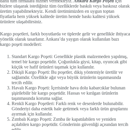
dahil tüm firmalara hizmet vermekteyiz.
Ankara Kargo Poşeti
için
bizlere ulaşarak istediğiniz tüm özelliklerde baskılı veya baskısız olarak
üretim yapabilmekteyiz. Kendi üretimimizden en uygun toptan
fiyatlarla hem yüksek kalitede üretim hemde baskı kalitesi yüksek
ürünlere ulaşabilirsiniz.
Kargo poşetleri, farklı boyutlarda ve tiplerde gelir ve genellikle ihtiyaca
yönelik olarak tasarlanır. Ankara’da yaygın olarak kullanılan bazı
kargo poşeti modelleri:
Standart Kargo Poşeti: Genellikle plastik malzemeden yapılmış,
temel bir kargo poşetidir. Çoğunlukla giysi, kitap, oyuncak gibi
küçük ve hafif ürünleri taşımak için kullanılır.
Dikişli Kargo Poşeti: Bu poşetler, dikiş yöntemiyle üretilir ve
sağlamdır. Özellikle ağır veya büyük ürünlerin taşınmasında
tercih edilir.
Havalı Kargo Poşeti: İçerisinde hava dolu kabarcıklar bulunan
şişirilebilir bir kargo poşetidir. Hassas ve kırılgan ürünlerin
taşınmasında koruma sağlar.
Renkli Kargo Poşetleri: Farklı renk ve desenlerde bulunabilir.
Gönderiyi daha estetik hale getirmek veya farklı ürün gruplarını
ayırmak için kullanılır.
Zımbalı Kargo Poşeti: Zımba ile kapatılabilen ve yeniden
açılabilen kargo poşetidir. Gönderinin güvenliği açısından tercih
edilir.