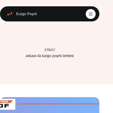
Skip
to
content
Kargo Poşeti
ETIKET
ankara da kargo poşeti üretimi