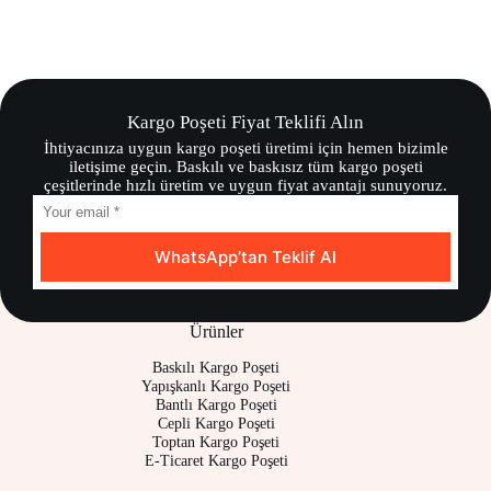
Kargo Poşeti Fiyat Teklifi Alın
İhtiyacınıza uygun kargo poşeti üretimi için hemen bizimle
iletişime geçin. Baskılı ve baskısız tüm kargo poşeti
çeşitlerinde hızlı üretim ve uygun fiyat avantajı sunuyoruz.
WhatsApp’tan Teklif Al
Ürünler
Baskılı Kargo Poşeti
Yapışkanlı Kargo Poşeti
Bantlı Kargo Poşeti
Cepli Kargo Poşeti
Toptan Kargo Poşeti
E-Ticaret Kargo Poşeti