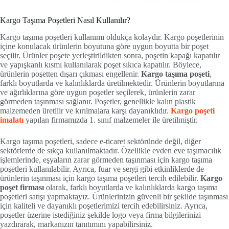
Kargo Taşıma Poşetleri Nasıl Kullanılır?
Kargo taşıma poşetleri kullanımı oldukça kolaydır. Kargo poşetlerinin
içine konulacak ürünlerin boyutuna göre uygun boyutta bir poşet
seçilir. Ürünler poşete yerleştirildikten sonra, poşetin kapağı kapatılır
ve yapışkanlı kısmı kullanılarak poşet sıkıca kapatılır. Böylece,
ürünlerin poşetten dışarı çıkması engellenir.
Kargo taşıma poşeti
,
farklı boyutlarda ve kalınlıklarda üretilmektedir. Ürünlerin boyutlarına
ve ağırlıklarına göre uygun poşetler seçilerek, ürünlerin zarar
görmeden taşınması sağlanır. Poşetler, genellikle kalın plastik
malzemeden üretilir ve kırılmalara karşı dayanıklıdır.
Kargo poşeti
imalatı
yapılan firmamızda 1. sınıf malzemeler ile üretilmiştir.
Kargo taşıma poşetleri, sadece e-ticaret sektöründe değil, diğer
sektörlerde de sıkça kullanılmaktadır. Özellikle evden eve taşımacılık
işlemlerinde, eşyaların zarar görmeden taşınması için kargo taşıma
poşetleri kullanılabilir. Ayrıca, fuar ve sergi gibi etkinliklerde de
ürünlerin taşınması için kargo taşıma poşetleri tercih edilebilir.
Kargo
poşet firması
olarak, farklı boyutlarda ve kalınlıklarda kargo taşıma
poşetleri satışı yapmaktayız. Ürünlerinizin güvenli bir şekilde taşınması
için kaliteli ve dayanıklı poşetlerimizi tercih edebilirsiniz. Ayrıca,
poşetler üzerine istediğiniz şekilde logo veya firma bilgilerinizi
yazdırarak, markanızın tanıtımını yapabilirsiniz.