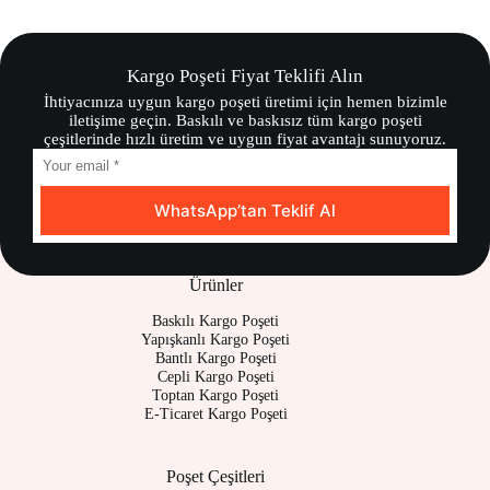
Kargo Poşeti Fiyat Teklifi Alın
İhtiyacınıza uygun kargo poşeti üretimi için hemen bizimle
iletişime geçin. Baskılı ve baskısız tüm kargo poşeti
çeşitlerinde hızlı üretim ve uygun fiyat avantajı sunuyoruz.
WhatsApp’tan Teklif Al
Ürünler
Baskılı Kargo Poşeti
Yapışkanlı Kargo Poşeti
Bantlı Kargo Poşeti
Cepli Kargo Poşeti
Toptan Kargo Poşeti
E-Ticaret Kargo Poşeti
Poşet Çeşitleri