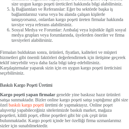
size uygun kargo poşeti üreticileri hakkında bilgi alabilirsiniz.
İş Bağlantıları ve Referanslar: Eğer bu sektörde başka iş
bağlantılarınız varsa veya bu alanda çalışan kişilerle
tanışıyorsanız, onlardan kargo poşeti üreten firmalar hakkında
tavsiye veya referans alabilirsiniz.
Sosyal Medya ve Forumlar: Ambalaj veya lojistikle ilgili sosyal
medya grupları veya forumlarında, üyelerden öneriler ve firma
tavsiyeleri alabilirsiniz.
Firmaları bulduktan sonra, ürünleri, fiyatları, kaliteleri ve müşteri
hizmetleri gibi önemli faktörleri değerlendirmek için iletişime geçerek
teklif isteyebilir veya daha fazla bilgi talep edebilirsiniz.
Karşılaştırmalar yaparak sizin için en uygun kargo poşeti üreticisini
seçebilirsiniz.
Baskılı Kargo Poşeti Üretimi
Kargo poşeti yapan firmalar
genelde yine baskısız hazır ürünleri
satışa sunmaktadır. Bizler online kargo poşeti satışı yaptığımız gibi size
özel
baskılı kargo poşeti
üretimi de yapmaktayız. Online poşet
alışverişi yapabileceğiniz sitelerimizde baskılı market, mağaza
poşetleri, kilitli poşet, elbise poşetleri gibi bir çok çeşit ürün
bulunmaktadır. Kargo poşeti içinde her özelliği firma uzmanlarımız
sizler için sunabilmektedir.