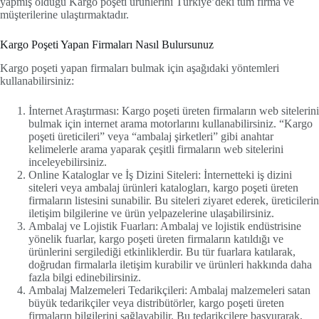
yapmış olduğu Kargo poşeti ürünlerini Türkiye’deki tüm firma ve
müşterilerine ulaştırmaktadır.
Kargo Poşeti Yapan Firmaları Nasıl Bulursunuz
Kargo poşeti yapan firmaları bulmak için aşağıdaki yöntemleri
kullanabilirsiniz:
İnternet Araştırması: Kargo poşeti üreten firmaların web sitelerini
bulmak için internet arama motorlarını kullanabilirsiniz. “Kargo
poşeti üreticileri” veya “ambalaj şirketleri” gibi anahtar
kelimelerle arama yaparak çeşitli firmaların web sitelerini
inceleyebilirsiniz.
Online Kataloglar ve İş Dizini Siteleri: İnternetteki iş dizini
siteleri veya ambalaj ürünleri katalogları, kargo poşeti üreten
firmaların listesini sunabilir. Bu siteleri ziyaret ederek, üreticilerin
iletişim bilgilerine ve ürün yelpazelerine ulaşabilirsiniz.
Ambalaj ve Lojistik Fuarları: Ambalaj ve lojistik endüstrisine
yönelik fuarlar, kargo poşeti üreten firmaların katıldığı ve
ürünlerini sergilediği etkinliklerdir. Bu tür fuarlara katılarak,
doğrudan firmalarla iletişim kurabilir ve ürünleri hakkında daha
fazla bilgi edinebilirsiniz.
Ambalaj Malzemeleri Tedarikçileri: Ambalaj malzemeleri satan
büyük tedarikçiler veya distribütörler, kargo poşeti üreten
firmaların bilgilerini sağlayabilir. Bu tedarikçilere başvurarak,