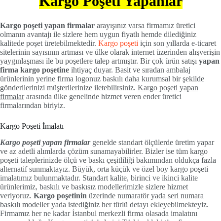
Kargo Poşeti Yapanlar
Kargo poşeti yapan firmalar
arayışınız varsa firmamız üretici
olmanın avantajı ile sizlere hem uygun fiyatlı hemde dilediğiniz
kalitede poşet üretebilmektedir.
Kargo poşeti
için son yıllarda e-ticaret
sitelerinin sayısının artması ve ülke olarak internet üzerinden alışverişin
yaygınlaşması ile bu poşetlere talep artmıştır. Bir çok ürün satışı
yapan
firma kargo poşetine
ihtiyaç duyar. Basit ve sıradan ambalaj
ürünlerinin yerine firma logonuz baskılı daha kurumsal bir şekilde
gönderilerinizi müşterilerinize iletebilirsiniz.
Kargo poşeti yapan
firmalar
arasında ülke genelinde hizmet veren ender üretici
firmalarından biriyiz.
Kargo Poşeti İmalatı
Kargo poşeti yapan firmalar
genelde standart ölçülerde üretim yapar
ve az adetli alımlarda çözüm sunamayabilirler. Bizler ise tüm kargo
poşeti taleplerinizde ölçü ve baskı çeşitliliği bakımından oldukça fazla
alternatif sunmaktayız. Büyük, orta küçük ve özel boy kargo poşeti
imalatımız bulunmaktadır. Standart kalite, birinci ve ikinci kalite
ürünlerimiz, baskılı ve baskısız modellerimizle sizlere hizmet
veriyoruz.
Kargo poşetinin
üzerinde numaratör yada seri numara
baskılı modeller yada istediğiniz her türlü detayı ekleyebilmekteyiz.
Firmamız her ne kadar İstanbul merkezli firma olasada imalatını