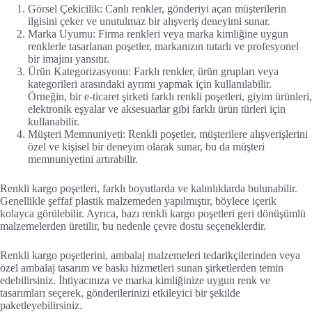
Görsel Çekicilik: Canlı renkler, gönderiyi açan müşterilerin
ilgisini çeker ve unutulmaz bir alışveriş deneyimi sunar.
Marka Uyumu: Firma renkleri veya marka kimliğine uygun
renklerle tasarlanan poşetler, markanızın tutarlı ve profesyonel
bir imajını yansıtır.
Ürün Kategorizasyonu: Farklı renkler, ürün grupları veya
kategorileri arasındaki ayrımı yapmak için kullanılabilir.
Örneğin, bir e-ticaret şirketi farklı renkli poşetleri, giyim ürünleri,
elektronik eşyalar ve aksesuarlar gibi farklı ürün türleri için
kullanabilir.
Müşteri Memnuniyeti: Renkli poşetler, müşterilere alışverişlerini
özel ve kişisel bir deneyim olarak sunar, bu da müşteri
memnuniyetini artırabilir.
Renkli kargo poşetleri, farklı boyutlarda ve kalınlıklarda bulunabilir.
Genellikle şeffaf plastik malzemeden yapılmıştır, böylece içerik
kolayca görülebilir. Ayrıca, bazı renkli kargo poşetleri geri dönüşümlü
malzemelerden üretilir, bu nedenle çevre dostu seçeneklerdir.
Renkli kargo poşetlerini, ambalaj malzemeleri tedarikçilerinden veya
özel ambalaj tasarım ve baskı hizmetleri sunan şirketlerden temin
edebilirsiniz. İhtiyacınıza ve marka kimliğinize uygun renk ve
tasarımları seçerek, gönderilerinizi etkileyici bir şekilde
paketleyebilirsiniz.