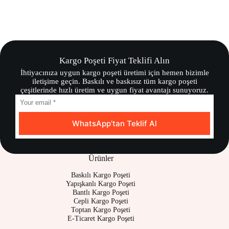
Kargo Poşeti Fiyat Teklifi Alın
İhtiyacınıza uygun kargo poşeti üretimi için hemen bizimle
iletişime geçin. Baskılı ve baskısız tüm kargo poşeti
çeşitlerinde hızlı üretim ve uygun fiyat avantajı sunuyoruz.
WhatsApp’tan Teklif Al
Ürünler
Baskılı Kargo Poşeti
Yapışkanlı Kargo Poşeti
Bantlı Kargo Poşeti
Cepli Kargo Poşeti
Toptan Kargo Poşeti
E-Ticaret Kargo Poşeti