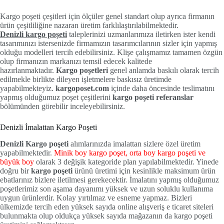
Kargo poşeti çeşitleri için ölçüler genel standart olup ayrıca firmanın
ürün çeşitliliğine nazaran üretim farklılaştırılabilmektedir.
Denizli kargo poşeti
taleplerinizi uzmanlarımıza iletirken ister kendi
tasarımınızı istersenizde firmamızın tasarımcılarının sizler için yapmış
olduğu modelleri tercih edebilirsiniz. Klişe çalışmamız tamamen özgün
olup firmanızın markanızı temsil edecek kalitede
hazırlanmaktadır.
Kargo poşetleri
genel anlamda baskılı olarak tercih
edilmekle birlikte dileyen işletmelere baskısız üretimde
yapabilmekteyiz.
kargoposet.com
içinde daha öncesinde teslimatını
yapmış olduğumuz poşet çeşitlerini
kargo poşeti referanslar
bölümünden görebilir inceleyebilirsiniz.
Denizli İmalattan Kargo Poşeti
Denizli Kargo poşeti
alımlarınızda imalattan sizlere özel üretim
yapabilmektedir.
Minik boy kargo poşet, orta boy kargo poşeti ve
büyük boy
olarak 3 değişik kategoride plan yapılabilmektedir. Yinede
doğru bir
kargo poşeti
ürünü üretimi için kesinlikle maksimum ürün
ebatlarınız bizlere iletilmesi gerekecektir. İmalatını yapmış olduğumuz
poşetlerimiz son aşama dayanımı yüksek ve uzun soluklu kullanıma
uygun ürünlerdir. Kolay yırtılmaz ve esneme yapmaz. Bizleri
ülkemizde tercih eden yüksek sayıda online alışveriş e ticaret siteleri
bulunmakta olup oldukça yüksek sayıda mağazanın da kargo poşeti