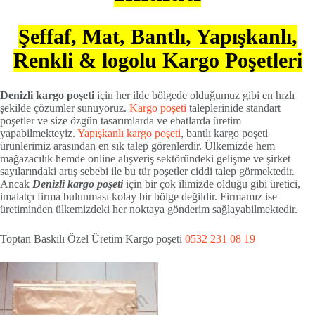
Şeffaf, Mat, Bantlı, Yapışkanlı,
Renkli & logolu Kargo Poşetleri
Denizli kargo poşeti
için her ilde bölgede olduğumuz gibi en hızlı
şekilde çözümler sunuyoruz.
Kargo poşeti
taleplerinide standart
poşetler ve size özgün tasarımlarda ve ebatlarda üretim
yapabilmekteyiz.
Yapışkanlı kargo poşeti
, bantlı kargo poşeti
ürünlerimiz arasından en sık talep görenlerdir. Ülkemizde hem
mağazacılık hemde online alışveriş sektöründeki gelişme ve şirket
sayılarındaki artış sebebi ile bu tür poşetler ciddi talep görmektedir.
Ancak
Denizli kargo poşeti
için bir çok ilimizde olduğu gibi üretici,
imalatçı firma bulunması kolay bir bölge değildir. Firmamız ise
üretiminden ülkemizdeki her noktaya gönderim sağlayabilmektedir.
Toptan Baskılı Özel Üretim Kargo poşeti
0532 231 08 19