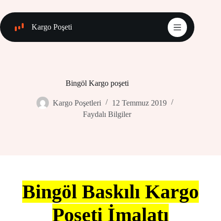
Skip
to
content
Kargo Poşeti
Bingöl Kargo poşeti
Kargo Poşetleri
12 Temmuz 2019
Faydalı Bilgiler
Bingöl Baskılı Kargo
Poşeti İmalatı