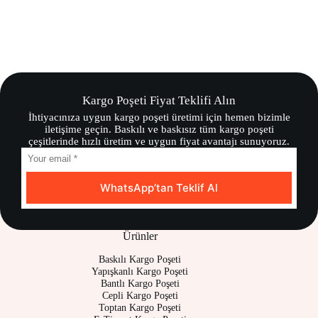
Kargo Poşeti Fiyat Teklifi Alın
İhtiyacınıza uygun kargo poşeti üretimi için hemen bizimle
iletişime geçin. Baskılı ve baskısız tüm kargo poşeti
çeşitlerinde hızlı üretim ve uygun fiyat avantajı sunuyoruz.
WhatsApp’tan Teklif Al
Ürünler
Baskılı Kargo Poşeti
Yapışkanlı Kargo Poşeti
Bantlı Kargo Poşeti
Cepli Kargo Poşeti
Toptan Kargo Poşeti