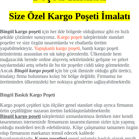
Size Özel Kargo Poşeti İmalatı
Bingöl kargo poşeti
için her ilde bölgede olduğumuz gibi en hızlı
şekilde çözümler sunuyoruz.
Kargo poşeti
taleplerinide standart
poşetler ve size özgün tasarımlarda ve ebatlarda üretim
yapabilmekteyiz.
Yapışkanlı kargo poşeti
, bantlı kargo poşeti
ürünlerimiz arasından en sık talep görenlerdir. Ülkemizde hem
mağazacılık hemde online alışveriş sektöründeki gelişme ve şirket
sayılarındaki artış sebebi ile bu tür poşetler ciddi talep görmektedir.
Ancak
Bingöl kargo poşeti
için bir çok ilimizde olduğu gibi üretici,
imalatçı firma bulunması kolay bir bölge değildir. Firmamız ise
üretiminden ülkemizdeki her noktaya gönderim sağlayabilmektedir.
Bingöl Baskılı Kargo Poşeti
Kargo poşeti çeşitleri için ölçüler genel standart olup ayrıca firmanın
ürün çeşitliliğine nazaran üretim farklılaştırılabilmektedir.
Bingöl kargo poşeti
taleplerinizi uzmanlarımıza iletirken ister kendi
tasarımınızı istersenizde firmamızın tasarımcılarının sizler için yapmış
olduğu modelleri tercih edebilirsiniz. Klişe çalışmamız tamamen özgün
olup firmanızın markanızı temsil edecek kalitede
hazırlanmaktadır.
Kargo poşetleri
genel anlamda baskılı olarak tercih