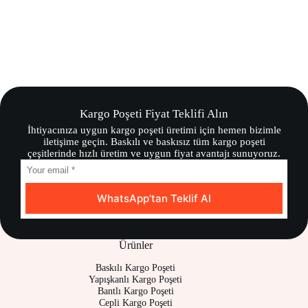
Kargo Poşeti Fiyat Teklifi Alın
İhtiyacınıza uygun kargo poşeti üretimi için hemen bizimle
iletişime geçin. Baskılı ve baskısız tüm kargo poşeti
çeşitlerinde hızlı üretim ve uygun fiyat avantajı sunuyoruz.
WhatsApp’tan Teklif Al
Ürünler
Baskılı Kargo Poşeti
Yapışkanlı Kargo Poşeti
Bantlı Kargo Poşeti
Cepli Kargo Poşeti