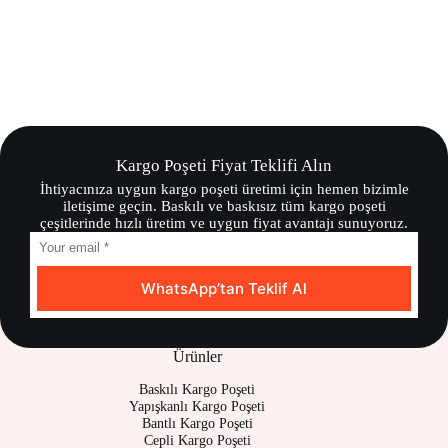
Kargo Poşeti Fiyat Teklifi Alın
İhtiyacınıza uygun kargo poşeti üretimi için hemen bizimle
iletişime geçin. Baskılı ve baskısız tüm kargo poşeti
çeşitlerinde hızlı üretim ve uygun fiyat avantajı sunuyoruz.
WhatsApp’tan Teklif Al
Ürünler
Baskılı Kargo Poşeti
Yapışkanlı Kargo Poşeti
Bantlı Kargo Poşeti
Cepli Kargo Poşeti