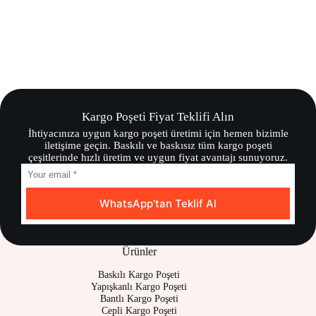
Kargo Poşeti Fiyat Teklifi Alın
İhtiyacınıza uygun kargo poşeti üretimi için hemen bizimle
iletişime geçin. Baskılı ve baskısız tüm kargo poşeti
çeşitlerinde hızlı üretim ve uygun fiyat avantajı sunuyoruz.
WhatsApp’tan Teklif Al
Ürünler
Baskılı Kargo Poşeti
Yapışkanlı Kargo Poşeti
Bantlı Kargo Poşeti
Cepli Kargo Poşeti