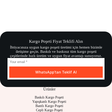
Kargo Poşeti Fiyat Teklifi Alın
İhtiyacınıza uygun kargo poşeti üretimi için hemen bizimle
iletişime geçin. Baskılı ve baskısız tüm kargo poşeti
çeşitlerinde hızlı üretim ve uygun fiyat avantajı sunuyoruz.
WhatsApp’tan Teklif Al
Ürünler
Baskılı Kargo Poşeti
Yapışkanlı Kargo Poşeti
Bantlı Kargo Poşeti
Cepli Kargo Poşeti