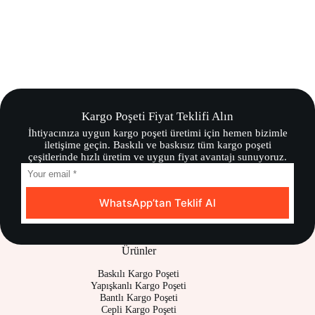
Kargo Poşeti Fiyat Teklifi Alın
İhtiyacınıza uygun kargo poşeti üretimi için hemen bizimle
iletişime geçin. Baskılı ve baskısız tüm kargo poşeti
çeşitlerinde hızlı üretim ve uygun fiyat avantajı sunuyoruz.
WhatsApp’tan Teklif Al
Ürünler
Baskılı Kargo Poşeti
Yapışkanlı Kargo Poşeti
Bantlı Kargo Poşeti
Cepli Kargo Poşeti