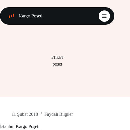
Skip
to
content
Kargo Poşeti
ETIKET
poşet
11 Şubat 2018
Faydalı Bilgiler
İstanbul Kargo Poşeti