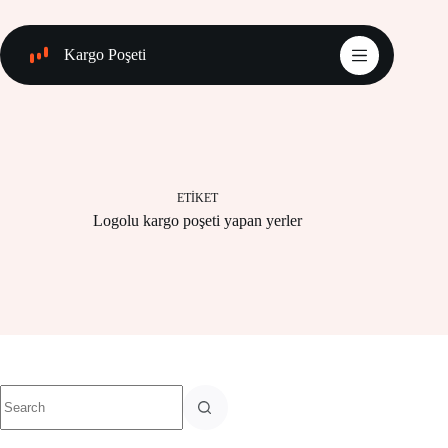
Skip
to
content
Kargo Poşeti
ETIKET
Logolu kargo poşeti yapan yerler
No
results