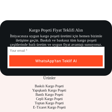
Kargo Poşeti Fiyat Teklifi Alın
İhtiyacınıza uygun kargo poşeti üretimi için hemen bizimle
iletişime geçin. Baskılı ve baskısız tüm kargo poşeti
çeşitlerinde hızlı üretim ve uygun fiyat avantajı sunuyoruz.
WhatsApp’tan Teklif Al
Ürünler
Baskılı Kargo Poşeti
Yapışkanlı Kargo Poşeti
Bantlı Kargo Poşeti
Cepli Kargo Poşeti
Toptan Kargo Poşeti
E-Ticaret Kargo Poşeti