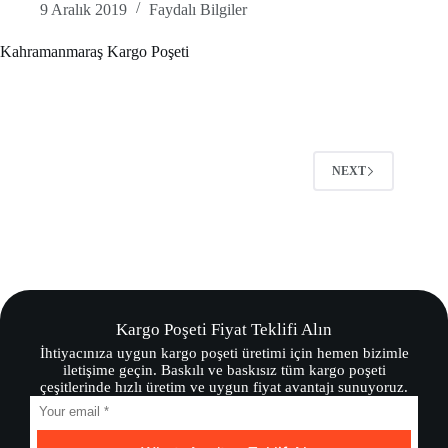
9 Aralık 2019
Faydalı Bilgiler
Kahramanmaraş Kargo Poşeti
NEXT
Kargo Poşeti Fiyat Teklifi Alın
İhtiyacınıza uygun kargo poşeti üretimi için hemen bizimle
iletişime geçin. Baskılı ve baskısız tüm kargo poşeti
çeşitlerinde hızlı üretim ve uygun fiyat avantajı sunuyoruz.