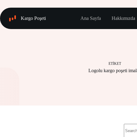
Skip
to
content
Kargo Poşeti
Ana Sayfa
Hakkımızda
ETIKET
Logolu kargo poşeti imal
No
results