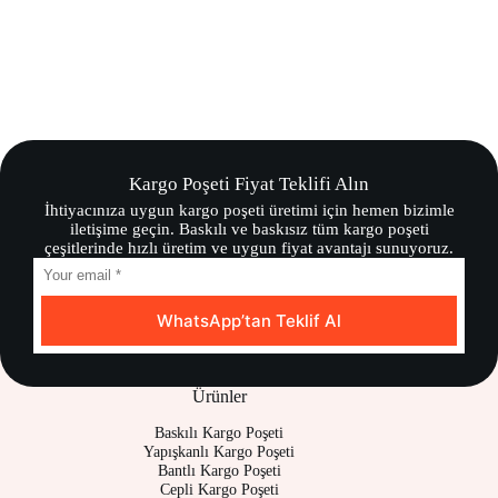
Kargo Poşeti Fiyat Teklifi Alın
İhtiyacınıza uygun kargo poşeti üretimi için hemen bizimle
iletişime geçin. Baskılı ve baskısız tüm kargo poşeti
çeşitlerinde hızlı üretim ve uygun fiyat avantajı sunuyoruz.
WhatsApp’tan Teklif Al
Ürünler
Baskılı Kargo Poşeti
Yapışkanlı Kargo Poşeti
Bantlı Kargo Poşeti
Cepli Kargo Poşeti