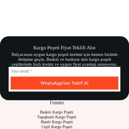
Kargo Poşeti Fiyat Teklifi Alın
İhtiyacınıza uygun kargo poşeti üretimi için hemen bizimle
iletişime geçin. Baskılı ve baskısız tüm kargo poşeti
çeşitlerinde hızlı üretim ve uygun fiyat avantajı sunuyoruz.
WhatsApp’tan Teklif Al
Ürünler
Baskılı Kargo Poşeti
Yapışkanlı Kargo Poşeti
Bantlı Kargo Poşeti
Cepli Kargo Poşeti