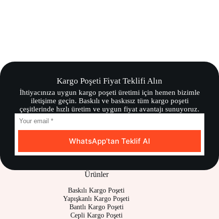
Kargo Poşeti Fiyat Teklifi Alın
İhtiyacınıza uygun kargo poşeti üretimi için hemen bizimle
iletişime geçin. Baskılı ve baskısız tüm kargo poşeti
çeşitlerinde hızlı üretim ve uygun fiyat avantajı sunuyoruz.
WhatsApp’tan Teklif Al
Ürünler
Baskılı Kargo Poşeti
Yapışkanlı Kargo Poşeti
Bantlı Kargo Poşeti
Cepli Kargo Poşeti