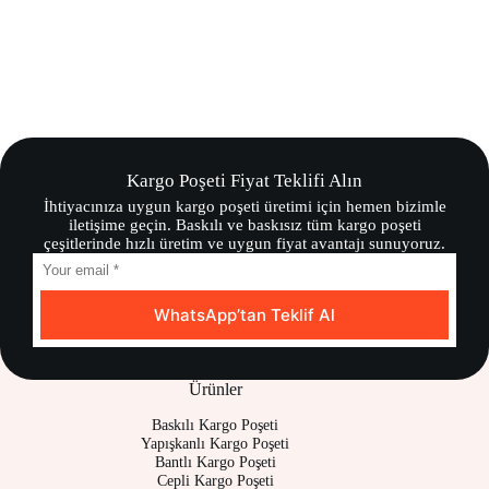
Kargo Poşeti Fiyat Teklifi Alın
İhtiyacınıza uygun kargo poşeti üretimi için hemen bizimle
iletişime geçin. Baskılı ve baskısız tüm kargo poşeti
çeşitlerinde hızlı üretim ve uygun fiyat avantajı sunuyoruz.
WhatsApp’tan Teklif Al
Ürünler
Baskılı Kargo Poşeti
Yapışkanlı Kargo Poşeti
Bantlı Kargo Poşeti
Cepli Kargo Poşeti